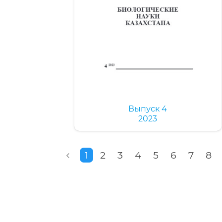
Выпуск 4
2023
1
2
3
4
5
6
7
8
chevron_left