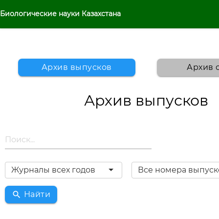
Биологические науки Казахстана
Архив выпусков
Архив 
Архив выпусков
Журналы всех годов
Все номера выпуск
search
Найти