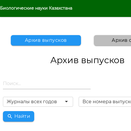
Биологические науки Казахстана
Архив выпусков
Архив 
Архив выпусков
Журналы всех годов
Все номера выпуск
search
Найти